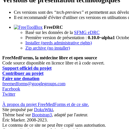
Ces versions sont des
“tech-previews”
et permettent aux dévelo
Il est recommandé d'éviter d'utiliser ces versions en utilisatio
FreeDRC
Basé sur les données de la
SFMG eDRC
Première version de présentation :
0.10.0~alpha1
Octobe
Installer (needs administrative rights)
Zip archive (no installer)
FreeMedForms, la médecine libre et open source
Code source disponible en licence libre et à code ouvert.
Support officiel du projet
Contribuer au projet
Faire une donation
freemedforms@googlegroups.com
Facebook
Twitter
À propos du projet FreeMedForms et de ce site.
Site propulsé par
DokuWiki
,
Thème basé sur
Bootstrap3
, adapté par l'auteur.
Éric Maeker. 2008-2023.
Le contenu de ce site ne peut être copié sans autorisation.